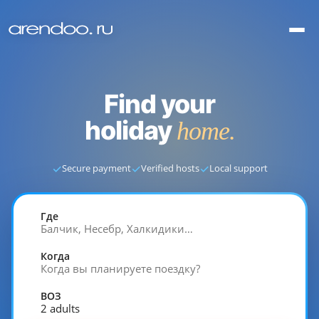
Find your
holiday
home.
✓
✓
✓
Secure payment
Verified hosts
Local support
Где
Балчик, Несебр, Халкидики…
Когда
Когда вы планируете поездку?
ВОЗ
2 adults