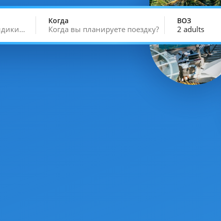
Когда
ВОЗ
кидики…
Когда вы планируете поездку?
2 adults