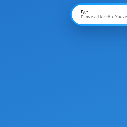
Где
Балчик, Несебр, Хал