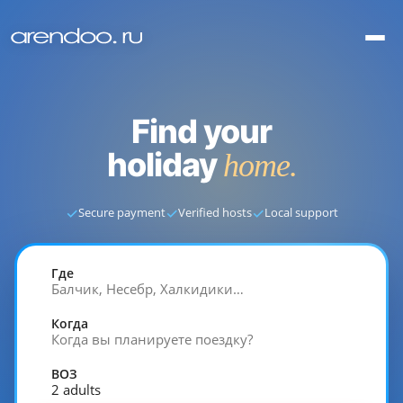
Find your
holiday
home.
✓
✓
✓
Secure payment
Verified hosts
Local support
Где
Балчик, Несебр, Халкидики…
Когда
Когда вы планируете поездку?
ВОЗ
2 adults