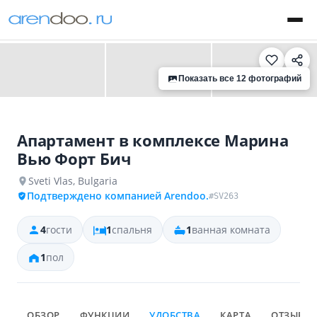
‹
›
Показать все 12 фотографий
Aпартамент в комплексe Марина
Вью Форт Бич
Sveti Vlas, Bulgaria
Подтверждено компанией Arendoo.
#SV263
4
гости
1
спальня
1
ванная комната
1
пол
ОБЗОР
ФУНКЦИИ
УДОБСТВА
КАРТА
ОТЗЫВЫ