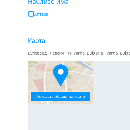
Наблизо има
Аптека
Карта
Булевард „Левски" 41, Varna, Bulgaria · Varna, Bulg
Показать объект на карте