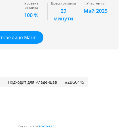
Уровень
Время отклика
Участник с
отклика
29
Май 2025
100 %
минути
тное лицо Marin
Подходит для младенцев
#ZBG0445
Ссылка №:
ZBG0445