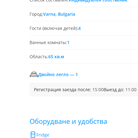
Город:
Varna, Bulgaria
Гости (включая детей):
4
Ванные комнаты:
1
Область:
65 кв.м
Двойно легло — 1
Регистрация заезда после:
15:00
Выезд до:
11:00
Обoрудване и удобства
Fridge