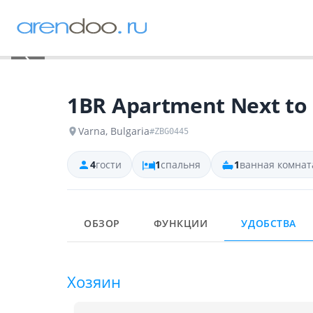
‹
1BR Apartment Next to
Varna, Bulgaria
#ZBG0445
4
гости
1
спальня
1
ванная комнат
ОБЗОР
ФУНКЦИИ
УДОБСТВА
Хозяин