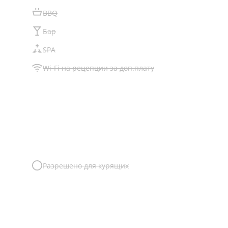
BBQ
Бар
SPA
Wi-Fi на рецепции за доп.плату
Разрешено для курящих