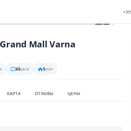
+359
›
 Grand Mall Varna
а
65
кв.м
5
пол
КАРТА
ОТЗЫВЫ
ЦЕНЫ