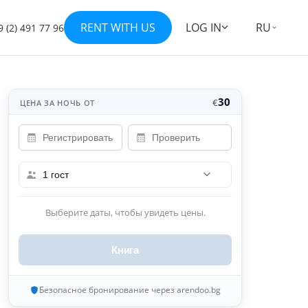
RENT WITH US
LOG IN
RU
 (2) 491 77 96
Показать все 11 фотографий
+4
30
€
ЦЕНА ЗА НОЧЬ ОТ
1 гост
Выберите даты, чтобы увидеть цены.
Книга
Безопасное бронирование через arendoo.bg