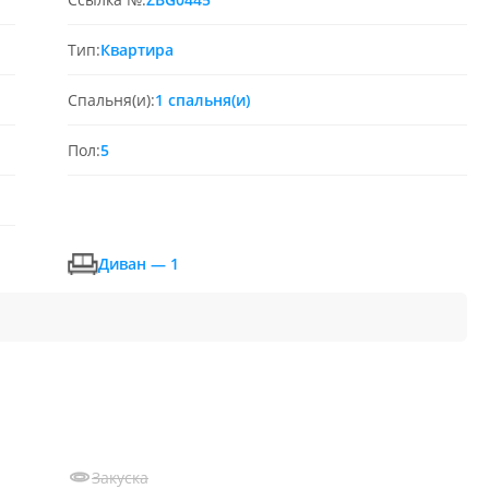
Тип:
Квартира
Спальня(и):
1 спальня(и)
Пол:
5
Диван — 1
Закуска