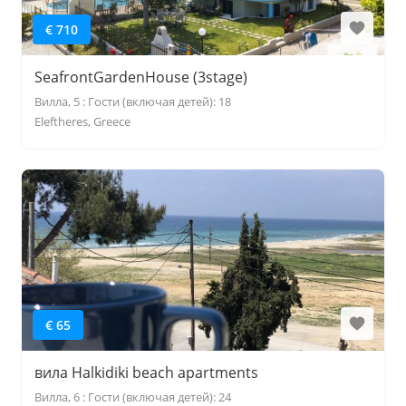
€ 710
SeafrontGardenHouse (3stage)
Вилла, 5 : Гости (включая детей): 18
Eleftheres, Greece
€ 65
вила Halkidiki beach apartments
Вилла, 6 : Гости (включая детей): 24