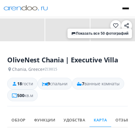
‹
›
Показать все 50 фотографий
OliveNest Chania | Executive Villa
Chania, Greece
#ZC0015
18
гости
9
спальни
7
ванные комнаты
500
кв.м
ОБЗОР
ФУНКЦИИ
УДОБСТВА
КАРТА
ОТЗЫВЫ