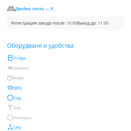
Двойно легло — 9
Регистрация заезда после:
16:00
Выезд до:
11:00
Обoрудване и удобства
Fridge
Закуска
Кафе
BBQ
Сад
Бар
Ресторан
SPA