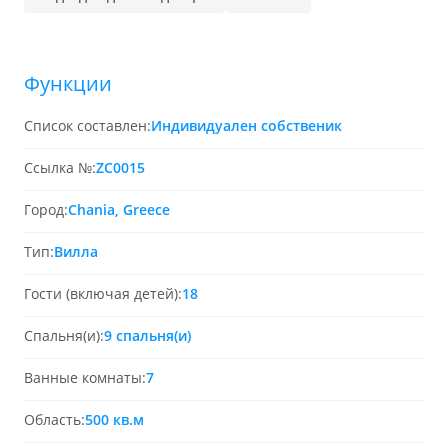
Функции
Список составлен:
Индивидуален собственик
Ссылка №:
ZC0015
Город:
Chania, Greece
Тип:
Вилла
Гости (включая детей):
18
Спальня(и):
9 спальня(и)
Ванные комнаты:
7
Область:
500 кв.м