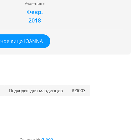
Участник с
Февр.
2018
тное лицо IOANNA
Подходит для младенцев
#ZI003
Ссылка №:
ZI003