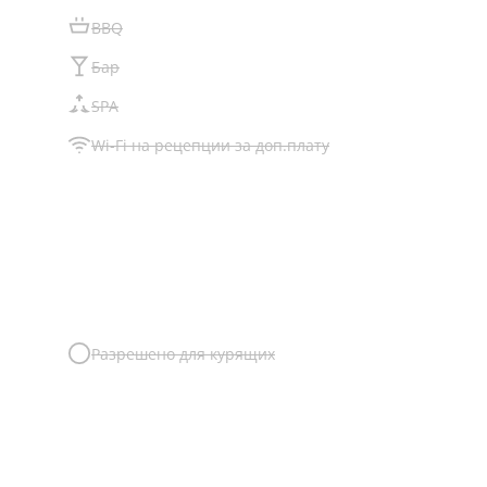
BBQ
Бар
SPA
Wi-Fi на рецепции за доп.плату
Разрешено для курящих