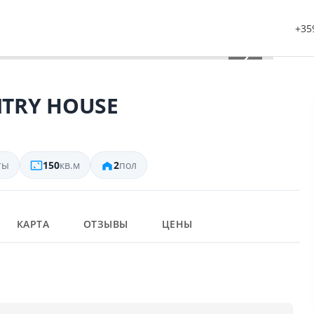
+359
›
NTRY HOUSE
ты
150
кв.м
2
пол
КАРТА
ОТЗЫВЫ
ЦЕНЫ