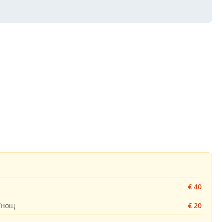
€ 40
к/нощ
€ 20