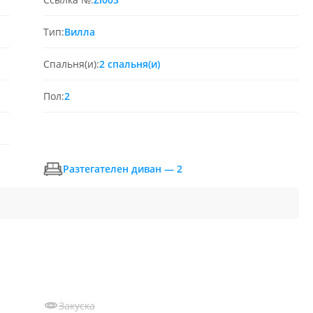
Тип:
Вилла
Спальня(и):
2 спальня(и)
Пол:
2
Разтегателен диван — 2
Закуска