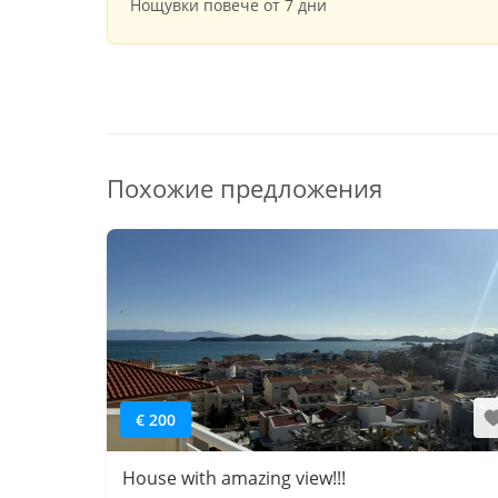
Нощувки повече от 7 дни
Похожие предложения
€ 200
House with amazing view!!!