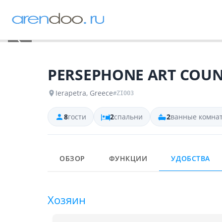
‹
PERSEPHONE ART COU
Ierapetra, Greece
#ZI003
8
гости
2
спальни
2
ванные комна
ОБЗОР
ФУНКЦИИ
УДОБСТВА
Хозяин