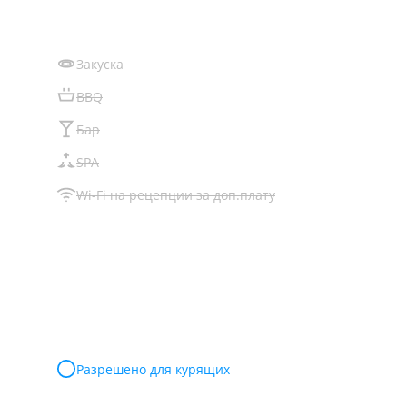
Закуска
BBQ
Бар
SPA
Wi-Fi на рецепции за доп.плату
Разрешено для курящих