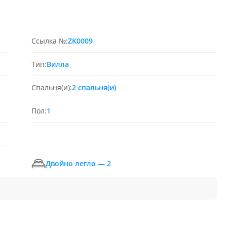
Ссылка №:
ZK0009
Тип:
Вилла
Спальня(и):
2 спальня(и)
Пол:
1
Двойно легло — 2