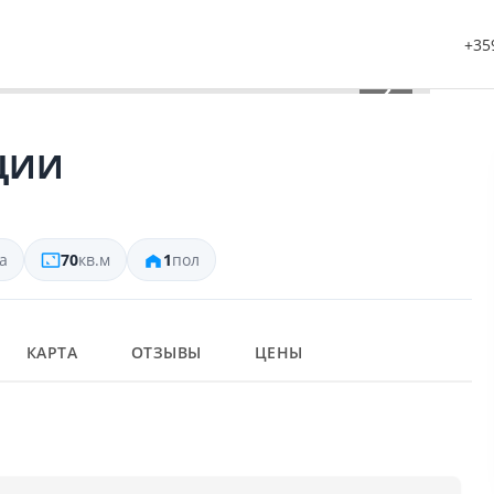
+359
›
ЕЦИИ
а
70
кв.м
1
пол
КАРТА
ОТЗЫВЫ
ЦЕНЫ