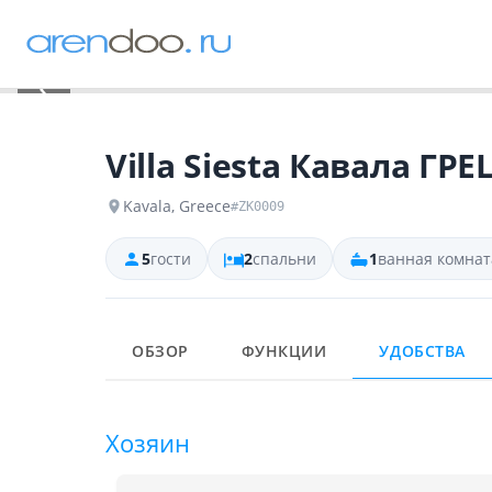
‹
Villa Siesta Кавала ГР
Kavala, Greece
#ZK0009
5
гости
2
спальни
1
ванная комнат
ОБЗОР
ФУНКЦИИ
УДОБСТВА
Хозяин