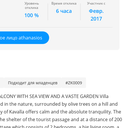
Уровень
Время отклика
Участник с
отклика
6 часа
Февр.
100 %
2017
ое лицо athanasios
Подходит для младенцев
#ZK0009
LCONY WITH SEA VIEW AND A VASTE GARDEN Villa
ted in the nature, surrounded by olive trees on a hill and
of Kavalla offers calm and the absolute tranquility. The
he shelter of the tourist passage and at a distance of 200
tage which consists of 2 bedrooms, a big living room, a