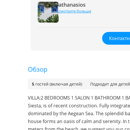
athanasios
смотрите больше
Контактн
Обзор
5
гостей (включая детей)
Подходит для детей
VILLA:2 BEDROOMS 1 SALON 1 BATHROOM 1 BA
Siesta, is of recent construction. Fully integra
dominated by the Aegean Sea. The splendid bay 
house forms an oasis of calm and serenity. In t
meters from the beach, we suggest you our cot