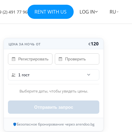
RENT WITH US
LOG IN
RU
 (2) 491 77 96
Показать все 41 фотографий
+34
120
€
ЦЕНА ЗА НОЧЬ ОТ
1 гост
Выберите даты, чтобы увидеть цены.
Отправить запрос
Безопасное бронирование через arendoo.bg