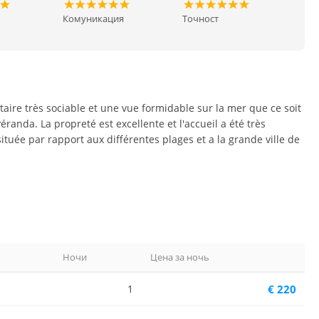
Комуникация
Точност
aire très sociable et une vue formidable sur la mer que ce soit
véranda. La propreté est excellente et l'accueil a été très
 située par rapport aux différentes plages et a la grande ville de
Ночи
Цена за ночь
1
€ 220