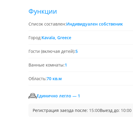
Функции
Список составлен:
Индивидуален собственик
Город:
Kavala, Greece
Гости (включая детей):
5
Ванные комнаты:
1
Область:
70 кв.м
Единично легло — 1
Регистрация заезда после:
15:00
Выезд до:
10:00