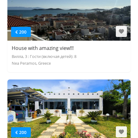
€ 200
House with amazing view!!!
Вилла, 3 : Гости (включая детей): 8
Nea Peramos, Greece
€ 200