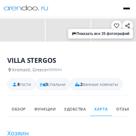
‹
›
Показать все 35 фотографий
VILLA STERGOS
Kremasti, Greece
#ZK0044
8
гости
3
спальни
2
ванные комнаты
ОБЗОР
ФУНКЦИИ
УДОБСТВА
КАРТА
ОТЗЫВЫ
Хозяин