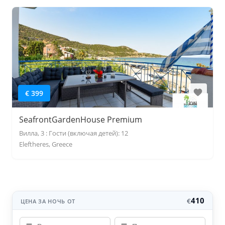
€ 399
SeafrontGardenHouse Premium
Вилла, 3 : Гости (включая детей): 12
Eleftheres, Greece
410
€
ЦЕНА ЗА НОЧЬ ОТ