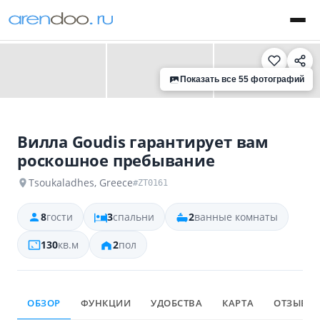
‹
›
Показать все 55 фотографий
Вилла Goudis гарантирует вам
роскошное пребывание
Tsoukaladhes, Greece
#ZT0161
8
гости
3
спальни
2
ванные комнаты
130
кв.м
2
пол
ОБЗОР
ФУНКЦИИ
УДОБСТВА
КАРТА
ОТЗЫВЫ