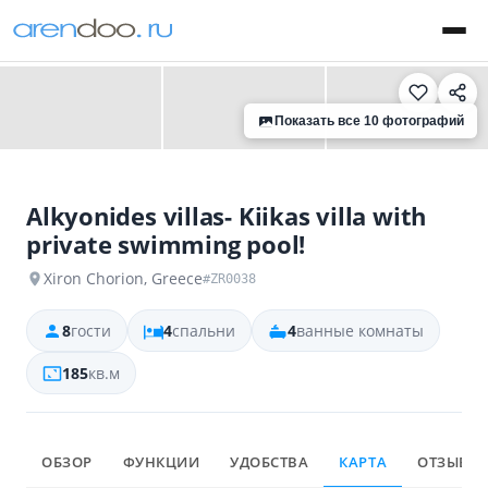
‹
›
Показать все 10 фотографий
Alkyonides villas- Kiikas villa with
private swimming pool!
Xiron Chorion, Greece
#ZR0038
8
гости
4
спальни
4
ванные комнаты
185
кв.м
ОБЗОР
ФУНКЦИИ
УДОБСТВА
КАРТА
ОТЗЫВЫ