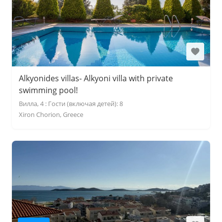
Alkyonides villas- Alkyoni villa with private
swimming pool!
Вилла, 4 : Гости (включая детей): 8
Xiron Chorion, Greece