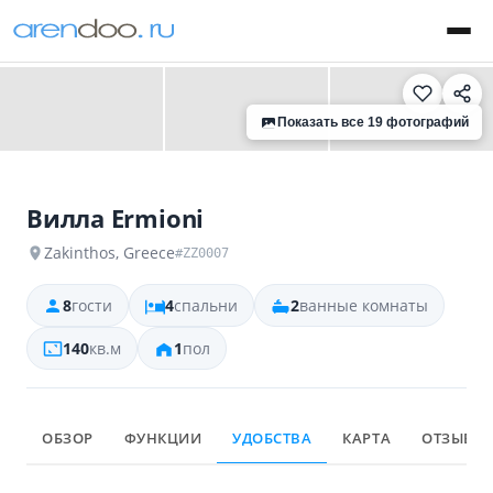
‹
›
Показать все 19 фотографий
Вилла Ermioni
Zakinthos, Greece
#ZZ0007
8
гости
4
спальни
2
ванные комнаты
140
кв.м
1
пол
ОБЗОР
ФУНКЦИИ
УДОБСТВА
КАРТА
ОТЗЫВЫ