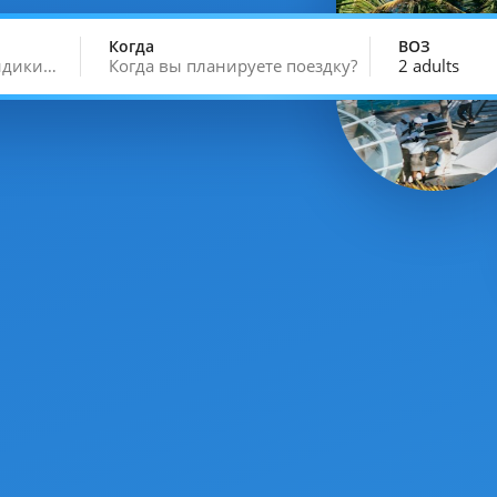
Когда
ВОЗ
кидики…
Когда вы планируете поездку?
2 adults