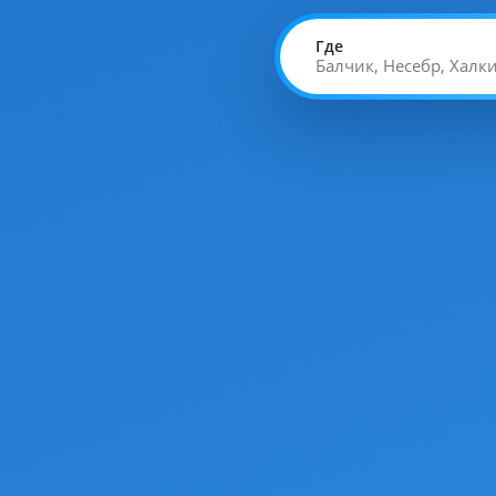
Где
Балчик, Несебр, Хал