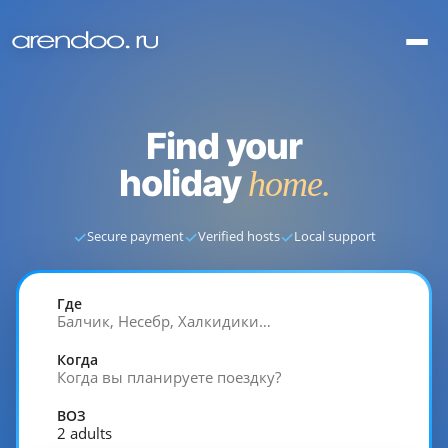
Find your
holiday
home.
✓
✓
✓
Secure payment
Verified hosts
Local support
Где
Балчик, Несебр, Халкидики…
Когда
Когда вы планируете поездку?
ВОЗ
2 adults