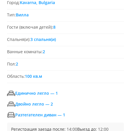
Город:
Kavarna, Bulgaria
Тип:
Вилла
Гости (включая детей):
8
Спальня(и):
3 спальня(и)
Ванные комнаты:
2
Пол:
2
Область:
100 кв.м
Единично легло — 1
Двойно легло — 2
Разтегателен диван — 1
Регистрация заезда после:
14:00
Выезд до:
12:00