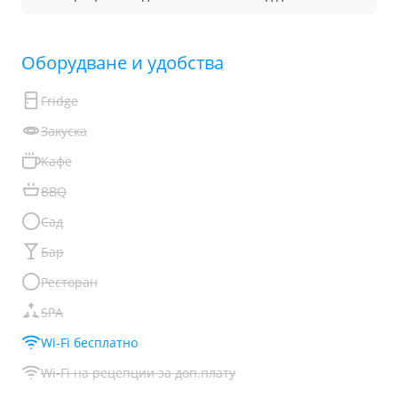
Обoрудване и удобства
Fridge
Закуска
Кафе
BBQ
Сад
Бар
Ресторан
SPA
Wi-Fi бесплатно
Wi-Fi на рецепции за доп.плату