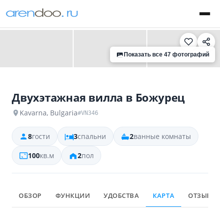
‹
›
Показать все 47 фотографий
Двухэтажная вилла в Божурец
Kavarna, Bulgaria
#VN346
8
гости
3
спальни
2
ванные комнаты
100
кв.м
2
пол
ОБЗОР
ФУНКЦИИ
УДОБСТВА
КАРТА
ОТЗЫВЫ