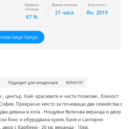
Уровень
Время отклика
Участник с
отклика
21 часа
Ян. 2019
67 %
тное лицо Vanya
Подходит для младенцев
#ZN0197
 , център. Най- красивите и чисти плажове , близост
т София. Прекрасно място за почиващи две семейства с
, два дивана в хола . Нощувки Включва веранда и двор
ски бокс и обурудвана кухня, баня и сантирно
двор с барбекю - 20 кв, веранда - 10кв.