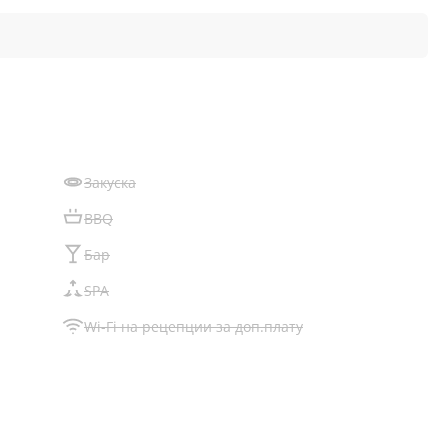
Закуска
BBQ
Бар
SPA
Wi-Fi на рецепции за доп.плату