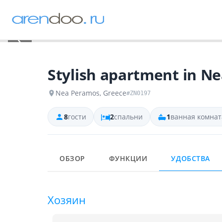
‹
Stylish apartment in N
Nea Peramos, Greece
#ZN0197
8
гости
2
спальни
1
ванная комнат
ОБЗОР
ФУНКЦИИ
УДОБСТВА
Хозяин