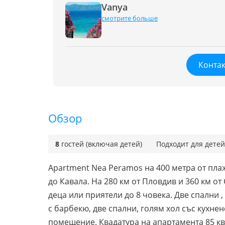
Vanya
смотрите больше
Контак
Обзор
8
гостей (включая детей)
Подходит для детей
Аpartment Nea Peramos на 400 метра от плаж
до Кавала. На 280 км от Пловдив и 360 км о
деца или приятели до 8 човека. Две спални 
с барбекю, две спални, голям хол със кухнен
помещение. Квадатура на апартамента 85 кв, 