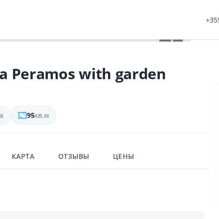
+359
›
ea Peramos with garden
а
95
кв.м
КАРТА
ОТЗЫВЫ
ЦЕНЫ