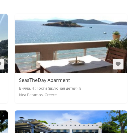
SeasTheDay Aparment
Вилла, 4 : Гости (включая детей): 9
Nea Peramos, Greece