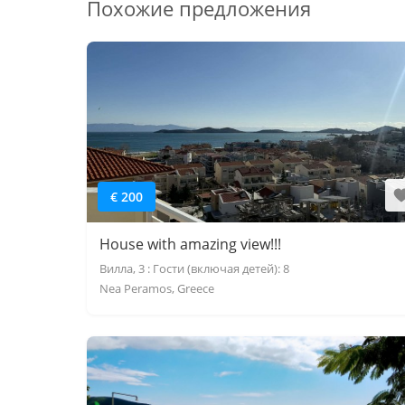
Похожие предложения
€ 200
House with amazing view!!!
Вилла, 3 : Гости (включая детей): 8
Nea Peramos, Greece