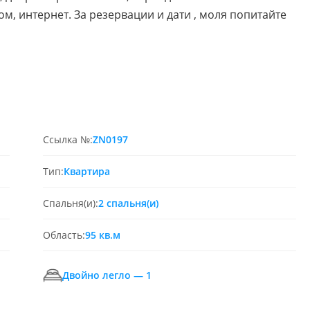
м, интернет. За резервации и дати , моля попитайте
Ссылка №:
ZN0197
Тип:
Квартира
Спальня(и):
2 спальня(и)
Область:
95 кв.м
Двойно легло — 1